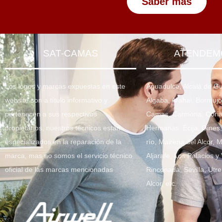
Saber más
SAT-CAMAS
ATENDEM
Los logos y marcas expuestas en este
Aguadulce, Alcalá de G
website son a título informativo y
Algaba, Arahal, Bormujo
pertenecen a sus respectivos
Camas, Carmona, Coria 
propietarios, nuestros técnicos están
Hermanas, Écija, Gines, 
especializados en la reparación de la
río, Mairena del Alcor, 
marca, mas no somos el servicio técnico
Aljarafe, Los Palacios y 
oficial de las marcas mencionadas
Rinconada, Sevilla, Utre
Alcor, etc.