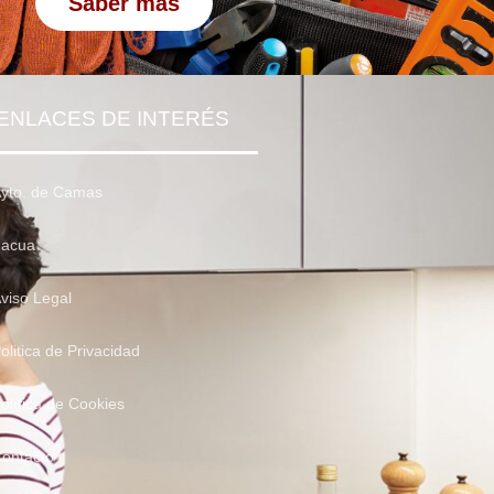
Saber más
ENLACES DE INTERÉS
yto. de Camas
acua
viso Legal
olitica de Privacidad
olítica de Cookies
ontacto