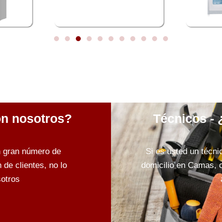
on nosotros?
Técnicos - 
n gran número de
Si es usted un técni
de clientes, no lo
domicilio en Camas, 
otros