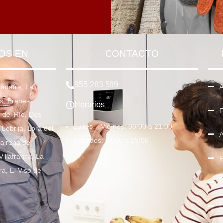
OS EN
CONTACTO
955 283 599
uadaíra, La
A
s, Brenes,
Horarios
F
del Río, Dos
Lunes – Viernes: 08:00 a 21:00
Lebrija, Lora del
A
Sábados: 08:00 a 19:00
Mairena de
Villafranca, La
P
ra, El Viso del
P
C